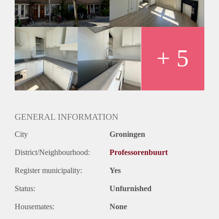
voldoende ruimte voor vier huisgenoten. De recent
gerenoveerde keuken is van alle gemakken voorzien. De
ruime tuin op het zuiden biedt de hele dag zon. Op de tweede
verdieping bevind zich de slaapkamer. De badkamer is netjes
afgewerkt en voorzien van alle moderne faciliteiten.
+ 5
Huurprijzen
De huurprijs is € 495,00 per maand (exclusief)
Vanwege het hoge aantal aanvragen kunnen we niet op
iedereen reageren. Wij nodigen doorgaans circa 5 kandidaten
uit voor een bezichtiging. We kunnen helaas niet iedereen
persoonlijk beantwoorden of uitnodigingen.
GENERAL INFORMATION
City
Groningen
District/Neighbourhood:
Professorenbuurt
Register municipality:
Yes
Status:
Unfurnished
Housemates:
None