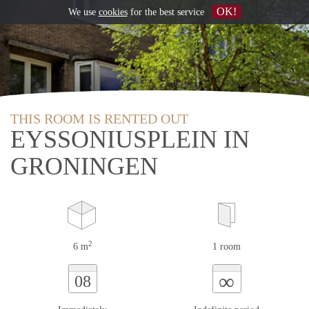
OK!
We use
cookies
for the best service
THIS ROOM IS RENTED OUT
EYSSONIUSPLEIN IN
GRONINGEN
2
6 m
1 room
∞
08