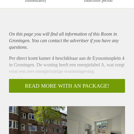
Immediately
Indefinite period
On this page you will find all information of this Room in
Groningen. You can contact the advertiser if you have any
questions.
Per direct komt kamer 4 beschikbaar aan de Eyssoniusplein 4
in Groningen. De woning heeft een energielabel A, wat zorgt
voor een zeer energiezuinige woonomgeving.
Locatie
De woning ligt in de Korrewegbuurt van Groningen. Binnen
READ MORE WITH AN PACKAGE!
enkele minuten fietsen ben je in het stadscentrum, waar je een
breed scala aan winkels, restaurants, cafés en sportscholen
vindt. Ook zijn belangrijke uitvalswegen, zoals de ringweg,
eenvoudig te bereiken.
Indeling
Bij binnenkomst kom je direct in de hal. De
gemeenschappelijke woonkamer met open keuken biedt