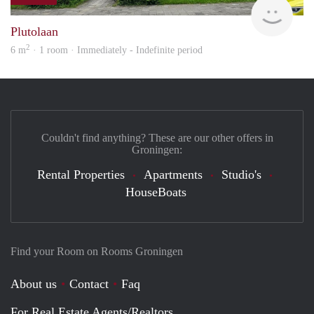
Grun
Plutolaan
2
6 m
· 1 room · Immediately - Indefinite period
Couldn't find anything? These are our other offers in
Groningen:
Rental Properties
Apartments
Studio's
HouseBoats
Find your Room on Rooms Groningen
About us
Contact
Faq
For Real Estate Agents/Realtors