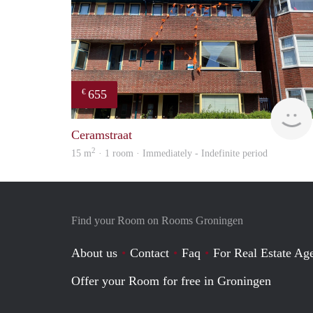
655
€
Ceramstraat
2
15 m
· 1 room · Immediately - Indefinite period
Find your Room on Rooms Groningen
About us
Contact
Faq
For Real Estate Age
Offer your Room for free in Groningen