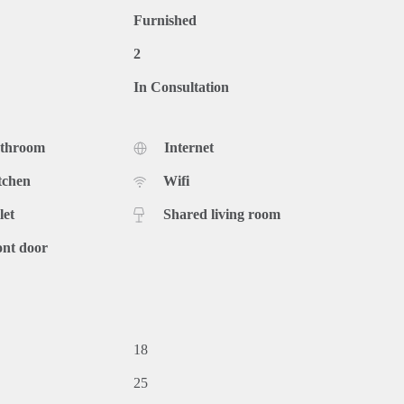
Furnished
2
In Consultation
athroom
Internet
tchen
Wifi
let
Shared living room
ont door
18
25