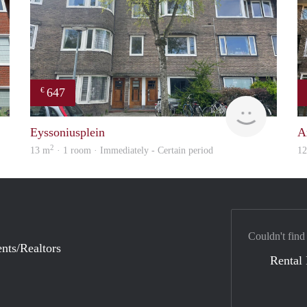
647
€
GrunoVerhuur
GrunoVer
Eyssoniusplein
A
2
13 m
· 1 room · Immediately - Certain period
1
Couldn't find
nts/Realtors
Rental 