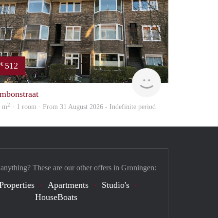
512
€
huur
GrunoVerhuur
mbonstraat
2
2 m
· 1 room · From 31 August 2026 - Indefinite period
 anything? These are our other offers in Groningen:
Properties
Apartments
Studio's
HouseBoats