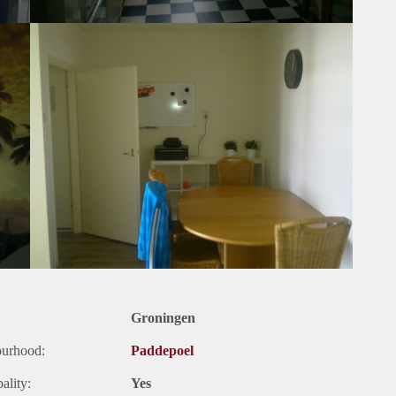
Groningen
ourhood:
Paddepoel
ality:
Yes