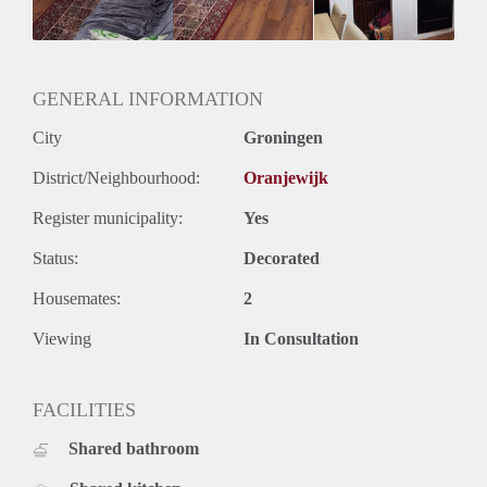
we wel samen. Kom gezellig een avondje bier/wijn drinken
zodat we je beter kunnen leren kennen!
GENERAL INFORMATION
City
Groningen
District/Neighbourhood:
Oranjewijk
Register municipality:
Yes
Status:
Decorated
Housemates:
2
Viewing
In Consultation
FACILITIES
Shared bathroom