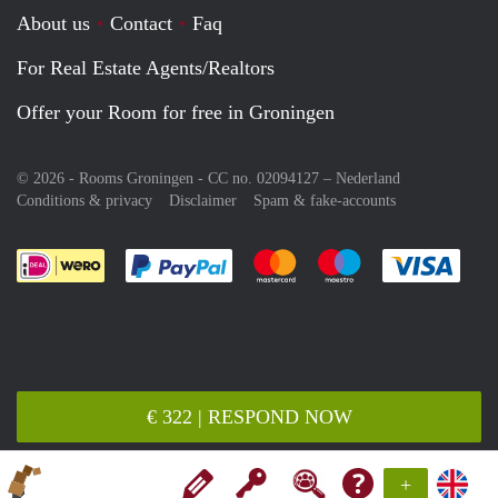
About us
Contact
Faq
For Real Estate Agents/Realtors
Offer your Room for free in Groningen
© 2026 - Rooms Groningen - CC no. 02094127 –
Nederland
Conditions & privacy
Disclaimer
Spam & fake-accounts
Pay easily with :payment method
Pay easily with :payment meth
Pay easily with :pay
Pay e
€ 322 | RESPOND NOW
+