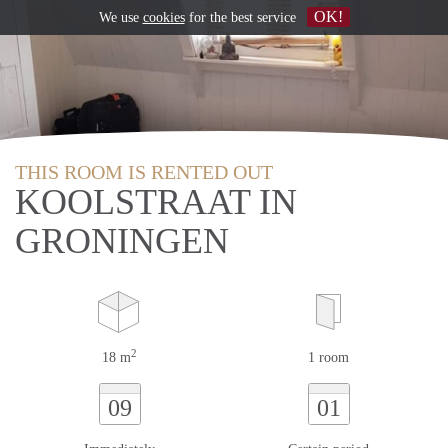
OK!
We use
cookies
for the best service
THIS ROOM IS RENTED OUT
KOOLSTRAAT IN
GRONINGEN
2
18 m
1 room
09
01