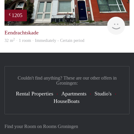
1205
€
Grun
Eendrachtskade
2
32 m
· 1 room · Immediately - Certain period
Couldn't find anything? These are our other offers in
Groningen:
Rental Properties
Apartments
Studio's
HouseBoats
Find your Room on Rooms Groningen