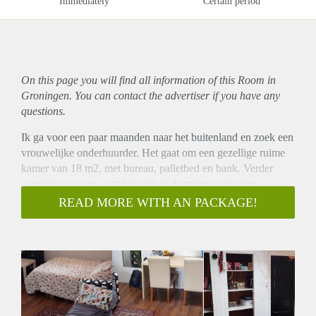
Immediately
Certain period
On this page you will find all information of this Room in
Groningen. You can contact the advertiser if you have any
questions.
Ik ga voor een paar maanden naar het buitenland en zoek een
vrouwelijke onderhuurder. Het gaat om een gezellige ruime
kamer van 18 m2, met bureau, palletbed en bank. Verder
voorzien van een aantal kasten in de muur voor extra
bergruimte.
READ MORE WITH AN PACKAGE!
De twee huisgenoten zijn super gezellig en zijn altijd in voor
een hapje en een drankje. Het huis ligt op ongeveer 3
minuten lopen vanaf het Noorderplantsoen en verder is er een
balkon aan de keuken waar je lekker kan zitten in de zomer.
Zernike is op een kleine 10 minuten fietsen, het centrum op 5
minuten.
We hebben geen vaste huisavond, maar als het uitkomt eten