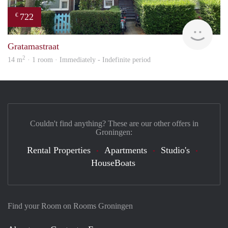
722
€
Grun
Gratamastraat
2
14 m
· 1 room · Immediately - Indefinite period
Couldn't find anything? These are our other offers in
Groningen:
Rental Properties
Apartments
Studio's
HouseBoats
Find your Room on Rooms Groningen