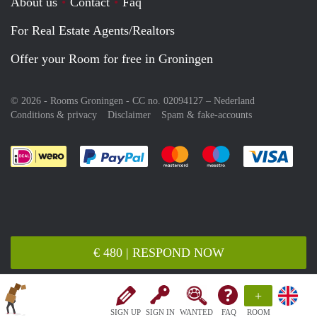
About us
Contact
Faq
For Real Estate Agents/Realtors
Offer your Room for free in Groningen
© 2026 - Rooms Groningen - CC no. 02094127 –
Nederland
Conditions & privacy
Disclaimer
Spam & fake-accounts
Pay easily with :payment method
Pay easily with :payment meth
Pay easily with :pay
Pay e
€ 480 | RESPOND NOW
+
SIGN UP
SIGN IN
WANTED
FAQ
ROOM