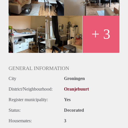
Keuken en toilet deel je met één andere huisgenoot
Douche wordt gedeeld met alle bewoners
Locatie: Nassaulaan 31a
Wie zijn wij:
Wij zijn de theeleuters van Nassaulaan, een
+ 3
huis dat van een ontspannen sfeer houdt, waar iedereen zijn
eigen ruimte heeft maar we ook graag samen een gezellig
moment delen.
Herken jij jezelf hierin? Neem dan contact op voor meer
informatie of een bezichtiging!
GENERAL INFORMATION
City
Groningen
District/Neighbourhood:
Oranjebuurt
Register municipality:
Yes
Status:
Decorated
Housemates:
3