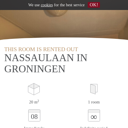
OK!
We use
cookies
for the best service
THIS ROOM IS RENTED OUT
NASSAULAAN IN
GRONINGEN
2
20 m
1 room
∞
08