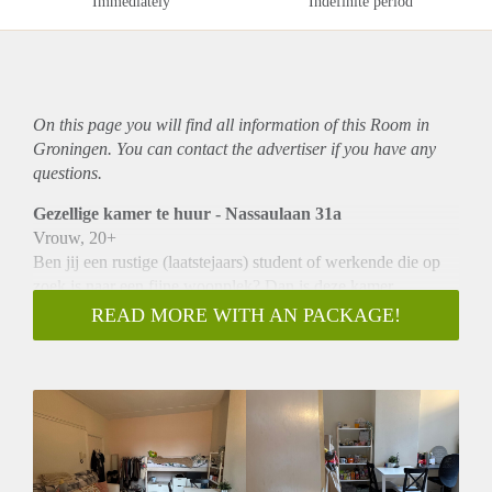
Immediately
Indefinite period
On this page you will find all information of this Room in
Groningen. You can contact the advertiser if you have any
questions.
Gezellige kamer te huur - Nassaulaan 31a
Vrouw, 20+
Ben jij een rustige (laatstejaars) student of werkende die op
zoek is naar een fijne woonplek? Dan is deze kamer
misschien iets voor jou!
READ MORE WITH AN PACKAGE!
Wat we zoeken:
We zijn op zoek naar een huisgenoot met
een rustige levensstijl, denk aan af en toe theeleuten of zo nu
en dan een spelletje spelen
Belangrijk om te weten:
Sommige huisgenoten staan vroeg
op, daarom is rust en rekening houden met elkaar essentieel.
Als jij zelf ook een kalme levensstijl hebt, dan past dit prima!
Praktische informatie: