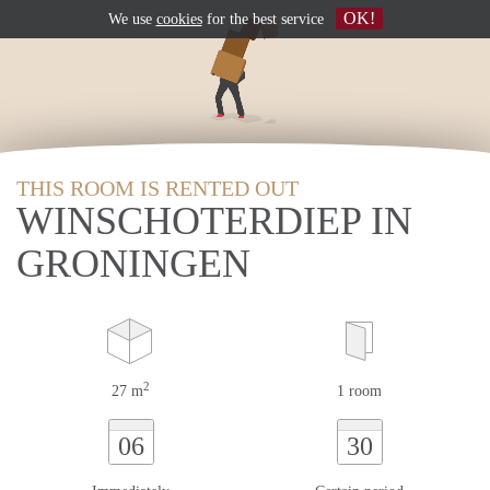
OK!
We use
cookies
for the best service
THIS ROOM IS RENTED OUT
WINSCHOTERDIEP IN
GRONINGEN
2
27 m
1 room
06
30