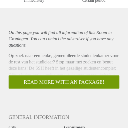
Immediately
Certain period
On this page you will find all information of this Room in
Groningen. You can contact the advertiser if you have any
questions.
Op zoek naar een leuke, gemeubileerde studentenkamer voor
de rest van het studiejaar? Stop maar met zoeken en benut
deze kans! De SSH heeft in het gezellige studentencomplex
‘Winschoterdiep’ namelijk een privékamer en een gedeelde
kamer beschikbaar
READ MORE WITH AN PACKAGE!
Winschoterdiep ligt in de populaire studentenwijk
Oosterpoort. Er wonen ruim 300 studenten die uit
verschillende delen van de wereld komen. Op de fiets ben je
in vijf minuten in het centrum en in 25 minuten bij de Zernike
Campus. Het pand heeft een leuke gemeenschappelijke
GENERAL INFORMATION
ruimte waar bewoners vaak samenkomen.
Facts privékamer
City
Groningen