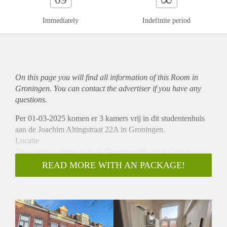
Immediately
Indefinite period
On this page you will find all information of this Room in
Groningen. You can contact the advertiser if you have any
questions.
Per 01-03-2025 komen er 3 kamers vrij in dit studentenhuis
aan de Joachim Altingstraat 22A in Groningen.
Locatie
De woning is gelegen in de Oosterpoortbuurt en ligt op
ongeveer 5 minuten fietsen van het centrum van Groningen.
READ MORE WITH AN PACKAGE!
Het Hoofdstation van Groningen is op enkele minuten
fietsend te bereiken. Verder zijn er genoeg winkels en andere
faciliteiten nabij gelegen.
Indeling
De woning beschikt over 3 ruime slaapkamers van circa 12