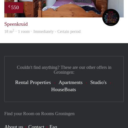
550
€
Saap
Speenkruid
2
18 m
· 1 room · Immediately - Certain period
Couldn't find anything? These are our other offers in
Groningen:
Rental Properties
Apartments
Studio's
HouseBoats
Find your Room on Rooms Groningen
About us
Contact
Faq