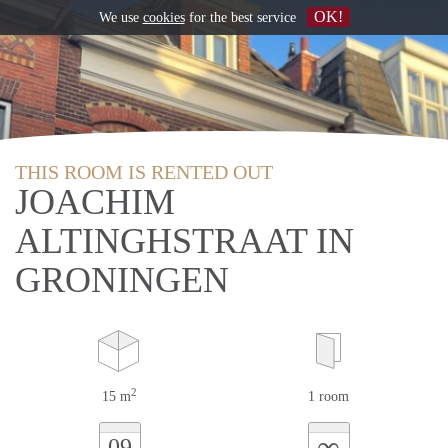
OK!
We use
cookies
for the best service
THIS ROOM IS RENTED OUT
JOACHIM
ALTINGHSTRAAT IN
GRONINGEN
2
15 m
1 room
∞
09