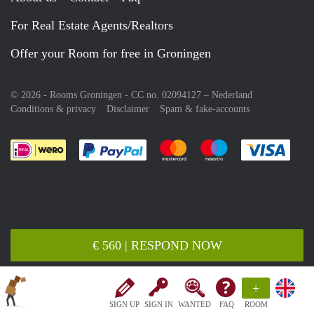
For Real Estate Agents/Realtors
Offer your Room for free in Groningen
© 2026 - Rooms Groningen - CC no. 02094127 –
Nederland
Conditions & privacy
Disclaimer
Spam & fake-accounts
Pay easily with :payment method
Pay easily with :payment meth
Pay easily with :pay
Pay e
€ 560 | RESPOND NOW
+
SIGN UP
SIGN IN
WANTED
FAQ
ROOM