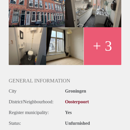
m2. De keuken, badkamer en het toilet worden gedeeld met
in totaal drie huisgenoten. Daarnaast beschikt de woning over
een gezamenlijk balkon.
Huurprijs
De huurprijzen verschillen per kamer, namelijk:
- Kamer 2 (foto 4 t/m 5): € 663,25
- Kamer 3 (foto 6): € 560,09
+ 3
- Kamer 4 (foto 7 t/m 8): € 560,09
De huurprijzen zijn inclusief een voorschot van €75,- voor
gas, water en elektra.
Vanwege het hoge aantal aanvragen kunnen we niet op
iedereen reageren. Wij nodigen doorgaans een aantal groepen
uit voor een bezichtiging. We kunnen helaas niet iedereen
GENERAL INFORMATION
persoonlijk beantwoorden of uitnodigingen.
City
Groningen
District/Neighbourhood:
Oosterpoort
Register municipality:
Yes
Status:
Unfurnished