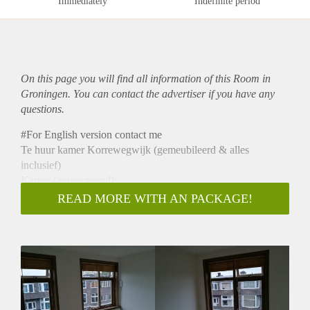
Immediately
Indefinite period
On this page you will find all information of this Room in
Groningen. You can contact the advertiser if you have any
questions.
#For English version contact me
Te huur kamer Korrewegwijk (gemeubileerd & alles
inclusief)
Kamer (gerenoveerd):
3De bovenste etage van het gebouw, enigste kamer op die
READ MORE WITH AN PACKAGE!
etage.
15M² ruimte met extra kast ruimte.
Meubels kamer: (zie foto`s na plattegrond)
1. Persoons bed met opberg lades(veel ruimte)
1. Slaapbank (met opberg ruimte)
1. Spiegel op de deur
Klein materiaal