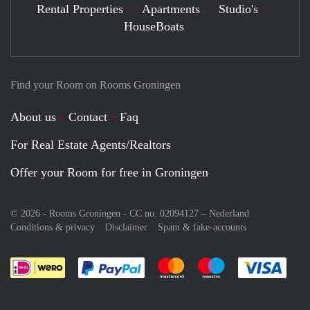
Rental Properties
Apartments
Studio's
HouseBoats
Find your Room on Rooms Groningen
About us
Contact
Faq
For Real Estate Agents/Realtors
Offer your Room for free in Groningen
© 2026 - Rooms Groningen - CC no. 02094127 –
Nederland
Conditions & privacy
Disclaimer
Spam & fake-accounts
Pay easily with :payment method
Pay easily with :payment meth
Pay easily with :pay
Pay e