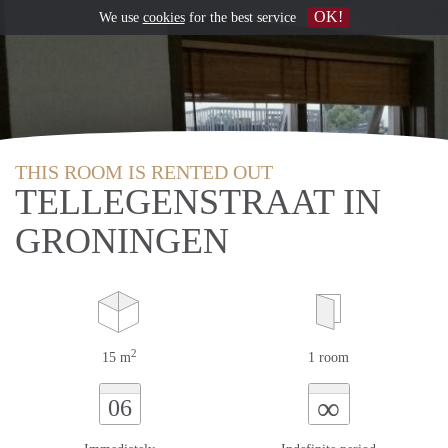
OK!
We use
cookies
for the best service
THIS ROOM IS RENTED OUT
TELLEGENSTRAAT IN
GRONINGEN
2
15 m
1 room
∞
06