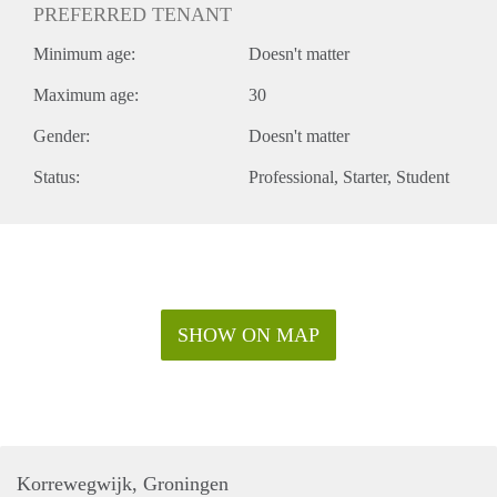
PREFERRED TENANT
Indien u vragen heeft of een bezichtiging wilt neem dan
contact op.
Minimum age:
Doesn't matter
Kamer is momenteel leeg en is dan ook per direct
beschikbaar
Maximum age:
30
Gender:
Doesn't matter
Status:
Professional
Starter
Student
SHOW ON MAP
Korrewegwijk, Groningen