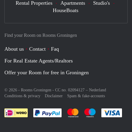
Rental Properties
Apartments
Studio's
HouseBoats
Find your Room on Rooms Groningen
About us
Contact
Faq
For Real Estate Agents/Realtors
Offer your Room for free in Groningen
© 2026 - Rooms Groningen - CC no. 02094127 –
Nederland
Conditions & privacy
Disclaimer
Spam & fake-accounts
Pay easily with :payment method
Pay easily with :payment meth
Pay easily with :pay
Pay e