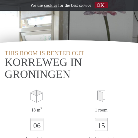
OK!
We use
cookies
for the best service
THIS ROOM IS RENTED OUT
KORREWEG IN
GRONINGEN
2
18 m
1 room
06
15