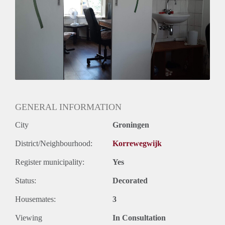
Internet aanwezig.
Huurprijs: € 450 incl.
Aanvaarding: direct
Eigenaar heeft er het liefst meisjes in
GENERAL INFORMATION
City
Groningen
District/Neighbourhood:
Korrewegwijk
Register municipality:
Yes
Status:
Decorated
Housemates:
3
Viewing
In Consultation