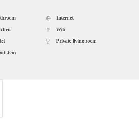
athroom
Internet
tchen
Wifi
let
Private living room
ont door