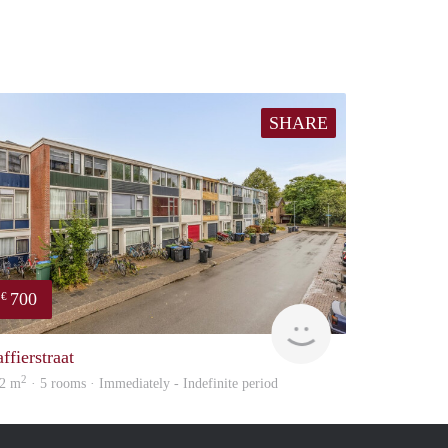
SHARE
700
€
huur
Vast & Goed
ffierstraat
2
2 m
· 5 rooms · Immediately - Indefinite period