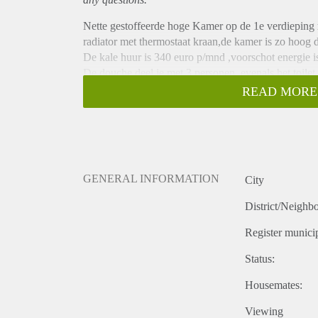
Nette gestoffeerde hoge Kamer op de 1e verdieping 
radiator met thermostaat kraan,de kamer is zo hoog d
De kale huur is 340 euro p/mnd ,voorschot energie i
De douche deel je met 3 personen, evenals het toile
De woning heeft 6 kamers met zowel werkenden als st
READ MORE
over een tuintje.
Anna Paulowna is een nette straat,en ligt dicht bij het
De borg bedraagt 420 euro
GENERAL INFORMATION
City
District/Neighb
Register municip
Status:
Housemates:
Viewing