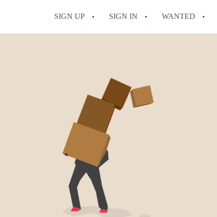
SIGN UP
SIGN IN
WANTED
All FAQs