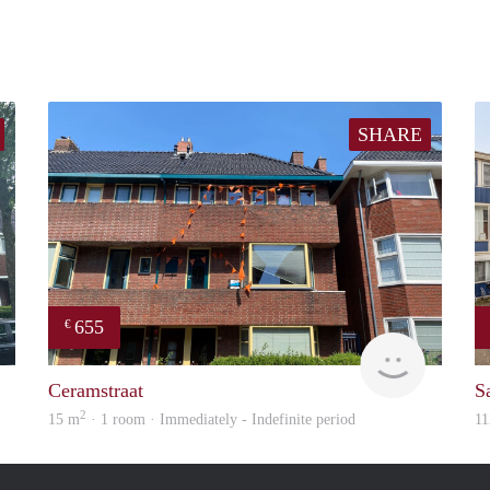
SHARE
655
€
GrunoVerhuur
GrunoVer
Ceramstraat
Sa
2
15 m
· 1 room · Immediately - Indefinite period
11