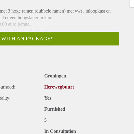
met 3 hoge ramen (dubbele ramen) met vwt , inloopkast en
at er een hoogslaper in kan.
s 80 euro p/mnd.
t, de keuken met 2 personen,
udenten , het is er netjes en rustig, men heeft de beschikking
 WITH AN PACKAGE!
 station.
Groningen
ourhood:
Herewegbuurt
ality:
Yes
Furnished
5
In Consultation