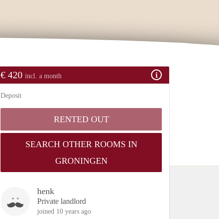
€ 420
incl. a month
Deposit
RENTED OUT
SEARCH OTHER ROOMS IN
GRONINGEN
henk
Private landlord
joined 10 years ago