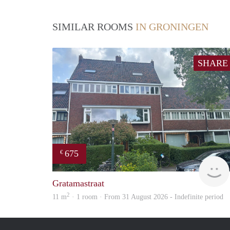
SIMILAR ROOMS
IN GRONINGEN
SHARE
675
€
Gratamastraat
2
11 m
· 1 room · From 31 August 2026 - Indefinite period