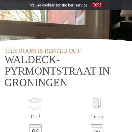
OK!
We use
cookies
for the best service
THIS ROOM IS RENTED OUT
WALDECK-
PYRMONTSTRAAT IN
GRONINGEN
2
11 m
1 room
∞
06