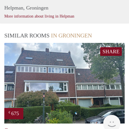
Helpman, Groningen
More information about living in Helpman
SIMILAR ROOMS
IN GRONINGEN
SHARE
675
€
Grun