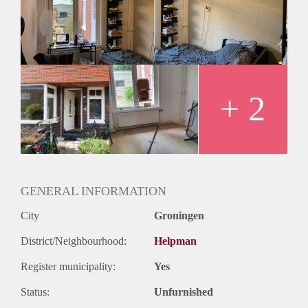
zin om te fietsen een bushalte vlakbij aanwezig.
De kamer is 9m2 groot. Dit lijkt niet groot, maar er past alles
in wat je nodig hebt. De huur bedraagt 321 euro per maand,
inclusief GWL, internet en televisie. De keuken, de
badkamer en de wc worden gedeeld net als de ruime
achtertuin met eigen hok.
In Casa Ohana wordt eigenlijk iedere avond samen gegeten
+ 2
en er wordt regelmatig met z’n allen een pilsje gedronken.
Daarnaast werd er ook af en toe buiten COVID om een
huisfeest gegeven. In de zomer bbq we daarnaast graag in
onze ruime achtertuin!
Ben jij geïnteresseerd, stuur dan een berichtje!
GENERAL INFORMATION
City
Groningen
District/Neighbourhood:
Helpman
Register municipality:
Yes
Status:
Unfurnished