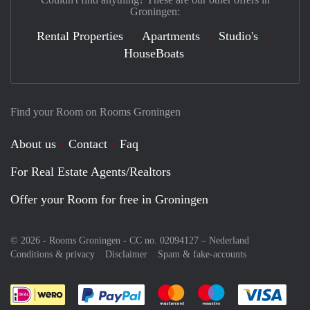
Groningen:
Rental Properties
Apartments
Studio's
HouseBoats
Find your Room on Rooms Groningen
About us
Contact
Faq
For Real Estate Agents/Realtors
Offer your Room for free in Groningen
© 2026 - Rooms Groningen - CC no. 02094127 –
Nederland
Conditions & privacy
Disclaimer
Spam & fake-accounts
Pay easily with :payment method
Pay easily with :payment meth
Pay easily with :pay
Pay e