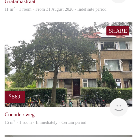
Gratamastraat
2
11 m
· 1 room · From 31 August 2026 - Indefinite period
SHARE
569
€
Grun
Coendersweg
2
16 m
· 1 room · Immediately - Certain period