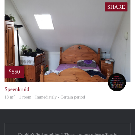
SHARE
550
€
Saap
Speenkruid
2
18 m
· 1 room · Immediately - Certain period
Couldn't find anything? These are our other offers in