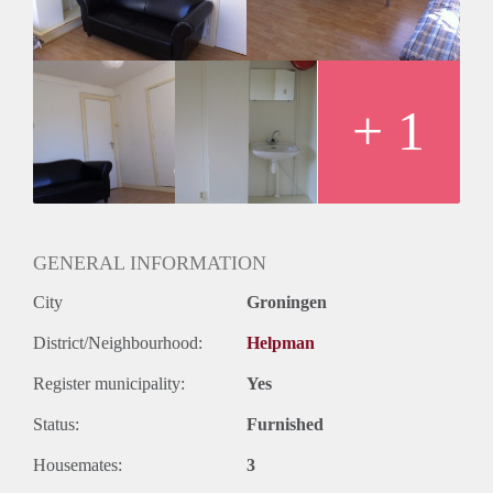
huisavonden of verplichtingen, maar er is wel ruimte voor
gezelligheid. Verder houden we alles graag schoon en netjes.
+ 1
GENERAL INFORMATION
City
Groningen
District/Neighbourhood:
Helpman
Register municipality:
Yes
Status:
Furnished
Housemates:
3