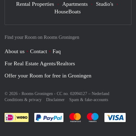
Rental Properties
Apartments
Studio's
HouseBoats
Find your Room on Rooms Groningen
About us
Contact
Faq
For Real Estate Agents/Realtors
Offer your Room for free in Groningen
© 2026 - Rooms Groningen - CC no. 02094127 –
Nederland
Conditions & privacy
Disclaimer
Spam & fake-accounts
Pay easily with :payment method
Pay easily with :payment meth
Pay easily with :pay
Pay e