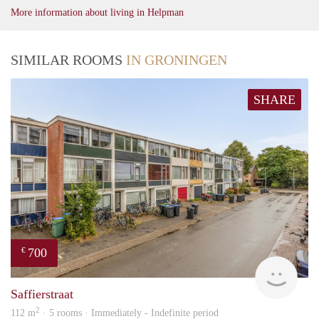
More information about living in Helpman
SIMILAR ROOMS
IN GRONINGEN
SHARE
700
€
Vast
Saffierstraat
2
112 m
· 5 rooms · Immediately - Indefinite period