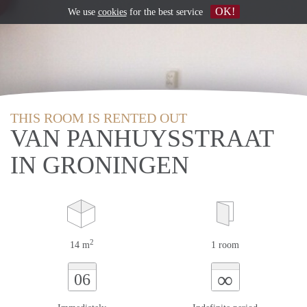
OK!
We use
cookies
for the best service
THIS ROOM IS RENTED OUT
VAN PANHUYSSTRAAT
IN GRONINGEN
2
14 m
1 room
∞
06