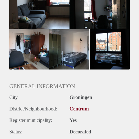
maar vinden het ook fijn om ons terug te kunnen trekken.
Interesse?
Laat een bericht achter, zodat ik snel contact met je op kan
nemen. Wees er snel bij!
GENERAL INFORMATION
City
Groningen
District/Neighbourhood:
Centrum
Register municipality:
Yes
Status:
Decorated