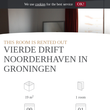
OK!
We use
cookies
for the best service
THIS ROOM IS RENTED OUT
VIERDE DRIFT
NOORDERHAVEN IN
GRONINGEN
2
19 m
1 room
09
01