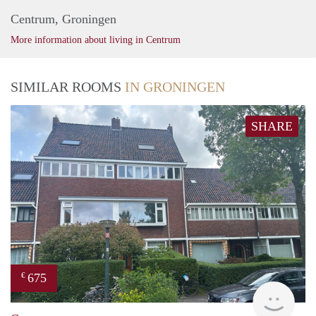
Centrum, Groningen
More information about living in Centrum
SIMILAR ROOMS
IN GRONINGEN
SHARE
675
€
Grun