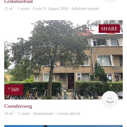
Gratamastraat
2
11 m
· 1 room · From 31 August 2026 - Indefinite period
SHARE
569
€
Grun
Coendersweg
2
16 m
· 1 room · Immediately - Certain period