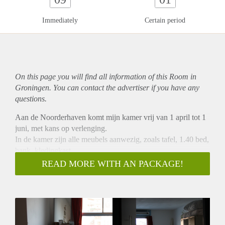
Immediately
Certain period
On this page you will find all information of this Room in
Groningen. You can contact the advertiser if you have any
questions.
Aan de Noorderhaven komt mijn kamer vrij van 1 april tot 1
juni, met kans op verlenging.
In de kamer zijn alle meubels aanwezig, zoals tafel, 1.40 bed,
bank, kledingkast..
Op de gang is er een extra opslagruimte die bij de kamer
READ MORE WITH AN PACKAGE!
hoort. Er is een (grote) gezamelijke woonkamer met keuken.
De keuken, badkamers en wc's worden gedeeld met
huisgenoten. Alles is op de 2e verdieping.
We zijn met 5 gezellige dames die werken of al wat verder
zijn in de studie. We houden van gezelligheid op zijn tijd,