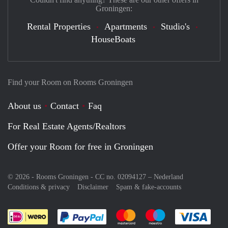
Groningen:
Rental Properties
Apartments
Studio's
HouseBoats
Find your Room on Rooms Groningen
About us
Contact
Faq
For Real Estate Agents/Realtors
Offer your Room for free in Groningen
© 2026 - Rooms Groningen - CC no. 02094127 –
Nederland
Conditions & privacy
Disclaimer
Spam & fake-accounts
Pay easily with :payment method
Pay easily with :payment meth
Pay easily with :pay
Pay e